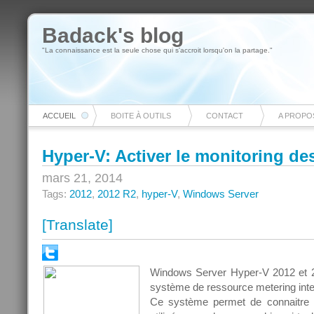
Badack's blog
"La connaissance est la seule chose qui s'accroit lorsqu'on la partage."
ACCUEIL
BOITE À OUTILS
CONTACT
A PROPO
Hyper-V: Activer le monitoring de
mars 21, 2014
Tags:
2012
,
2012 R2
,
hyper-V
,
Windows Server
[Translate]
Windows Server Hyper-V 2012 et 
système de ressource metering inte
Ce système permet de connaitre 