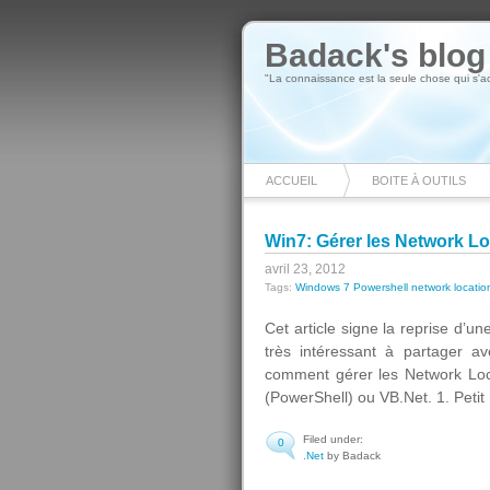
Badack's blog
"La connaissance est la seule chose qui s'acc
ACCUEIL
BOITE À OUTILS
Win7: Gérer les Network Loc
avril 23, 2012
Tags:
Windows 7 Powershell network locatio
Cet article signe la reprise d’u
très intéressant à partager a
comment gérer les Network Loc
(PowerShell) ou VB.Net. 1. Petit
Filed under:
0
.Net
by Badack