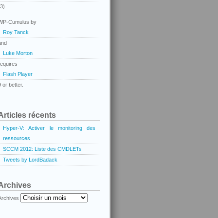
(3)
WP-Cumulus by
Roy Tanck
and
Luke Morton
requires
Flash Player
9 or better.
Articles récents
Hyper-V: Activer le monitoring des
ressources
SCCM 2012: Liste des CMDLETs
Tweets by LordBadack
Archives
Archives