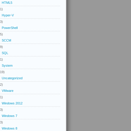
HTML5
(1)
Hyper-V
(3)
PowerShell
(5)
SCCM
(9)
SQL
(1)
System
(19)
Uncategorized
(2)
VMware
(1)
Windows 2012
(3)
Windows 7
(3)
Windows 8