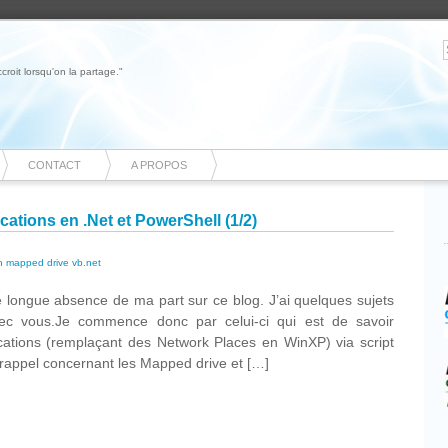
roit lorsqu'on la partage."
CONTACT
A PROPOS
ations en .Net et PowerShell (1/2)
n mapped drive vb.net
ne longue absence de ma part sur ce blog. J’ai quelques sujets
vec vous.Je commence donc par celui-ci qui est de savoir
ations (remplaçant des Network Places en WinXP) via script
 rappel concernant les Mapped drive et […]