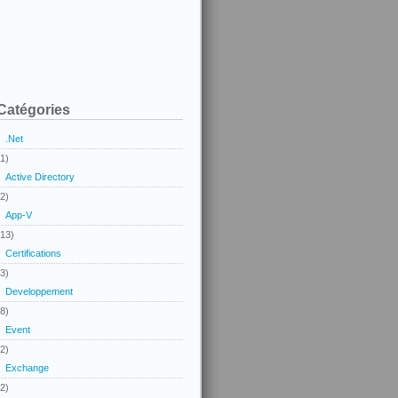
Catégories
.Net
(1)
Active Directory
(2)
App-V
(13)
Certifications
(3)
Developpement
(8)
Event
(2)
Exchange
(2)