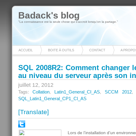
Badack's blog
"La connaissance est la seule chose qui s'accroit lorsqu'on la partage."
ACCUEIL
BOITE À OUTILS
CONTACT
A PROPO
SQL 2008R2: Comment changer le 
au niveau du serveur après son in
juillet 12, 2012
Tags:
Collation
,
Latin1_General_CI_AS
,
SCCM 2012
SQL_Latin1_General_CP1_CI_AS
[Translate]
Lors de l’installation d’un enviro