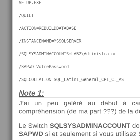
SETUP.EXE 
/QUIET 
/ACTION=REBUILDDATABASE 
/INSTANCENAME=MSSQLSERVER 
/SQLSYSADMINACCOUNTS=LAB2\Administrator 
/SAPWD=VotrePassword 
/SQLCOLLATION=SQL_Latin1_General_CP1_CI_AS
Note 1:
J’ai un peu galéré au début à ca
compréhension (de ma part ???) de la
Le Switch
SQLSYSADMINACCOUNT
doi
SAPWD
si et seulement si vous utilis