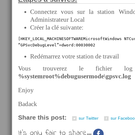
Connectez vous sur la station Win
Administrateur Local
Créer la clé suivante:
[HKEY_LOCAL_MACHINESOFTWAREMicrosoftWindows NTCur
“GPSvcDebugLevel”=dword:00030002
Redémarrez votre station de travail
Vous trouverez le fichier lo
%systemroot%debugusermode\gpsvc.log
Enjoy
Badack
Share this post:
sur Twitter
sur Faceboo
It's only fair to share...